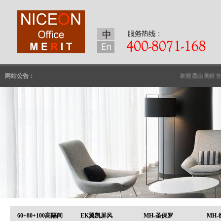
网站公告：
欢迎昆山美好台裕
60+80+100高隔间
EK翼凯屏风
MH-圣保罗
MH-