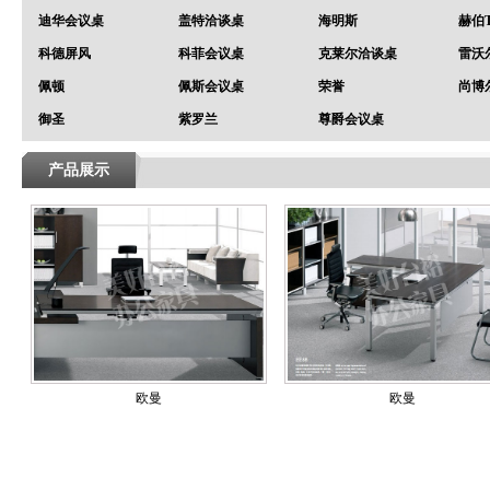
迪华会议桌
盖特洽谈桌
海明斯
赫伯
科德屏风
科菲会议桌
克莱尔洽谈桌
雷沃
佩顿
佩斯会议桌
荣誉
尚博
御圣
紫罗兰
尊爵会议桌
产品展示
欧曼
欧曼